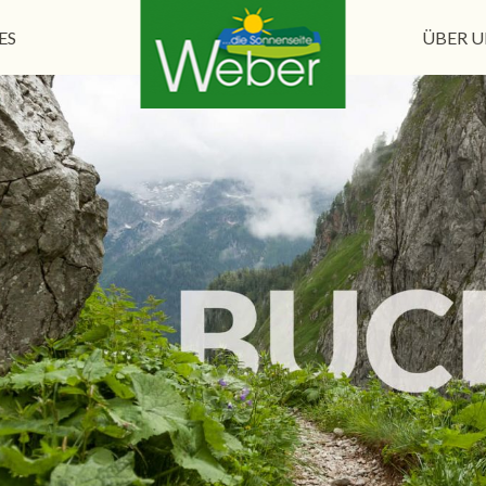
ES
ÜBER U